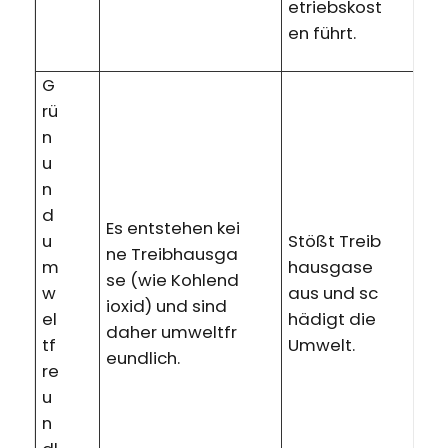
etriebskost
en führt.
G
rü
n
u
n
d
Es entstehen kei
u
Stößt Treib
ne Treibhausga
m
hausgase
se (wie Kohlend
w
aus und sc
ioxid) und sind
el
hädigt die
daher umweltfr
tf
Umwelt.
eundlich.
re
u
n