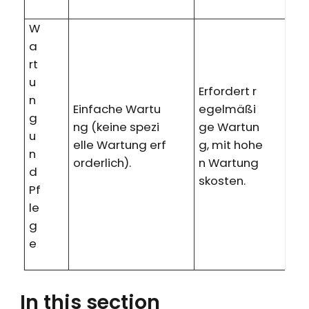
W
a
rt
u
Erfordert r
n
Einfache Wartu
egelmäßi
g
ng (keine spezi
ge Wartun
u
elle Wartung erf
g, mit hohe
n
orderlich).
n Wartung
d
skosten.
Pf
le
g
e
In this section