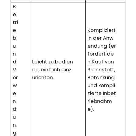
B
e
tri
e
Kompliziert
b
in der Anw
u
endung (er
n
fordert de
d
Leicht zu bedien
n Kauf von
V
en, einfach einz
Brennstoff,
er
urichten.
Betankung
w
und kompli
e
zierte Inbet
n
riebnahm
d
e).
u
n
g