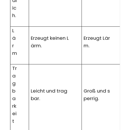
dl
ic
h.
L
ä
Erzeugt keinen L
Erzeugt Lär
r
ärm.
m.
m
Tr
a
g
b
Leicht und trag
Groß und s
a
bar.
perrig.
rk
ei
t