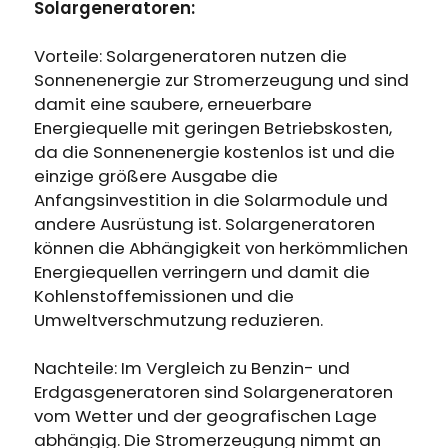
Erhalten Sie 15% Rabatt, sobald die
Solargeneratoren:
Läuft auf Hochtouren!
Garantie abgelaufen ist
Vorteile: Solargeneratoren nutzen die
Sonnenenergie zur Stromerzeugung und sind
Anmeldung
damit eine saubere, erneuerbare
Energiequelle mit geringen Betriebskosten,
Benutzerkonto erstellen
da die Sonnenenergie kostenlos ist und die
einzige größere Ausgabe die
Anfangsinvestition in die Solarmodule und
andere Ausrüstung ist. Solargeneratoren
können die Abhängigkeit von herkömmlichen
Energiequellen verringern und damit die
Kohlenstoffemissionen und die
Umweltverschmutzung reduzieren.
Nachteile: Im Vergleich zu Benzin- und
Erdgasgeneratoren sind Solargeneratoren
vom Wetter und der geografischen Lage
abhängig. Die Stromerzeugung nimmt an