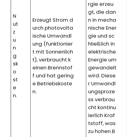
rgie erzeu
gt, die dan
N
Erzeugt Strom d
n in mecha
ut
urch photovolta
nische Ener
z
ische Umwandl
gie und sc
u
ung (funktionier
hließlich in
n
t mit Sonnenlich
elektrische
g
t), verbraucht k
Energie um
sk
einen Brennstof
gewandelt
o
f und hat gering
wird. Diese
st
e Betriebskoste
r Umwandl
e
n.
ungsproze
n.
ss verbrau
cht kontinu
ierlich Kraf
tstoff, was
zu hohen B