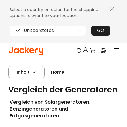
Select a country or region for the shopping
options relevant to your location.
United States
GO
Jackery-Mitgliedschaft für mehrere
Neu!
Inhalt
Home
Vorteile
Erhalten Sie 200€ Rabatt bei Ihrer ersten
Vergleich der Generatoren
Limitierter!
Registrierung
Kostenloses Geschenk bei Bestellungen
Vergleich von Solargeneratoren,
über 2000€
Benzingeneratoren und
Erhalten Sie regelmäßige Erinnerungen an
Erdgasgeneratoren
die Produktpflege