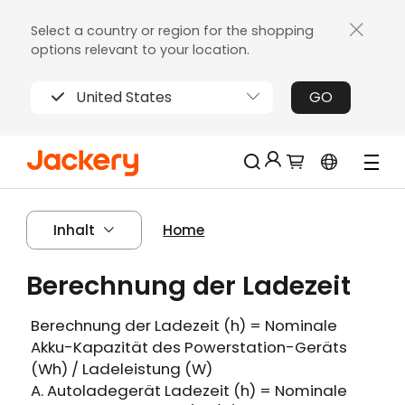
Select a country or region for the shopping
options relevant to your location.
United States
GO
Jackery-Mitgliedschaft für mehrere
Neu!
Inhalt
Home
Vorteile
Erhalten Sie 200€ Rabatt bei Ihrer ersten
Berechnung der Ladezeit
Limitierter!
Registrierung
Kostenloses Geschenk bei Bestellungen
Berechnung der Ladezeit (h) = Nominale
über 2000€
Akku-Kapazität des Powerstation-Geräts
Erhalten Sie regelmäßige Erinnerungen an
(Wh) / Ladeleistung (W)
die Produktpflege
A. Autoladegerät Ladezeit (h) = Nominale