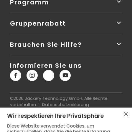
Programm
Gruppenrabatt
Brauchen Sie Hilfe?
Informieren Sie uns
©2026 Jackery Technology GmbH. Alle Rechte
vorbehalten |
Datenschutzerklärung
|
Nutzungsbedingungen
|
Impressum
|
Cookie-
Wir respektieren Ihre Privatsphäre
Richtlinie
|
Widerrufsbelehrung
|
Vertrag widerrufen
|
Versandkostenübersicht
Diese Website verwendet Cookies, um
sicherzustellen, dass Sie die beste Erfahrung