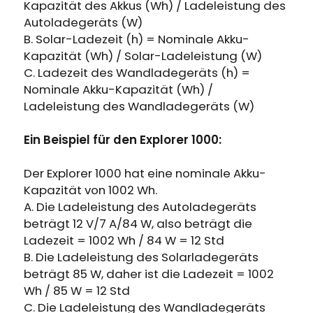
Erhalten Sie 15% Rabatt, sobald die
Kapazität des Akkus (Wh) / Ladeleistung des
Läuft auf Hochtouren!
Garantie abgelaufen ist
Autoladegeräts (W)
B. Solar-Ladezeit (h) = Nominale Akku-
Kapazität (Wh) / Solar-Ladeleistung (W)
Anmeldung
C. Ladezeit des Wandladegeräts (h) =
Nominale Akku-Kapazität (Wh) /
Benutzerkonto erstellen
Ladeleistung des Wandladegeräts (W)
Ein Beispiel für den Explorer 1000:
Der Explorer 1000 hat eine nominale Akku-
Kapazität von 1002 Wh.
A. Die Ladeleistung des Autoladegeräts
beträgt 12 V/7 A/84 W, also beträgt die
Ladezeit = 1002 Wh / 84 W = 12 Std
B. Die Ladeleistung des Solarladegeräts
beträgt 85 W, daher ist die Ladezeit = 1002
Wh / 85 W = 12 Std
C. Die Ladeleistung des Wandladegeräts