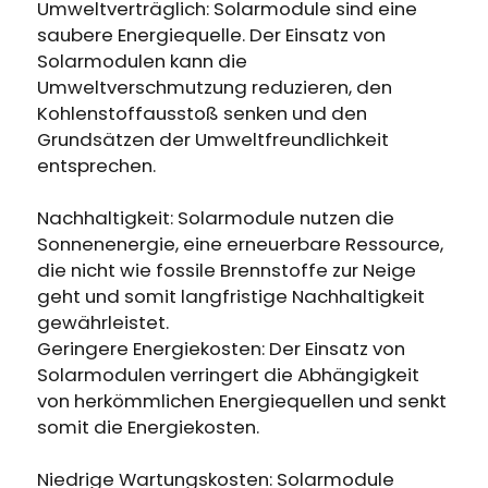
Erhalten Sie 15% Rabatt, sobald die
Umweltverträglich: Solarmodule sind eine
Läuft auf Hochtouren!
Garantie abgelaufen ist
saubere Energiequelle. Der Einsatz von
Solarmodulen kann die
Umweltverschmutzung reduzieren, den
Anmeldung
Kohlenstoffausstoß senken und den
Grundsätzen der Umweltfreundlichkeit
Benutzerkonto erstellen
entsprechen.
Nachhaltigkeit: Solarmodule nutzen die
Sonnenenergie, eine erneuerbare Ressource,
die nicht wie fossile Brennstoffe zur Neige
geht und somit langfristige Nachhaltigkeit
gewährleistet.
Geringere Energiekosten: Der Einsatz von
Solarmodulen verringert die Abhängigkeit
von herkömmlichen Energiequellen und senkt
somit die Energiekosten.
Niedrige Wartungskosten: Solarmodule