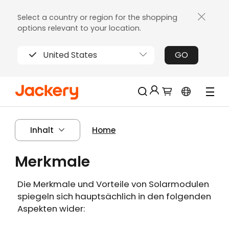
Select a country or region for the shopping
options relevant to your location.
United States
GO
Jackery-Mitgliedschaft für mehrere
Neu!
Inhalt
Home
Vorteile
Erhalten Sie 200€ Rabatt bei Ihrer ersten
Merkmale
Limitierter!
Registrierung
Kostenloses Geschenk bei Bestellungen
Die Merkmale und Vorteile von Solarmodulen
über 2000€
spiegeln sich hauptsächlich in den folgenden
Erhalten Sie regelmäßige Erinnerungen an
Aspekten wider:
die Produktpflege