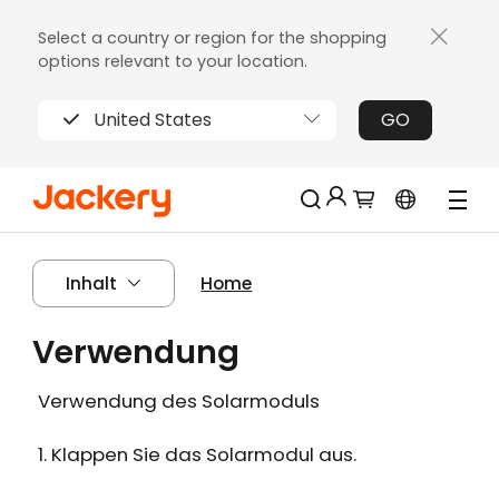
Select a country or region for the shopping
options relevant to your location.
United States
GO
Jackery-Mitgliedschaft für mehrere
Neu!
Inhalt
Home
Vorteile
Erhalten Sie 200€ Rabatt bei Ihrer ersten
Verwendung
Limitierter!
Registrierung
Kostenloses Geschenk bei Bestellungen
Verwendung des Solarmoduls
über 2000€
Erhalten Sie regelmäßige Erinnerungen an
1. Klappen Sie das Solarmodul aus.
die Produktpflege