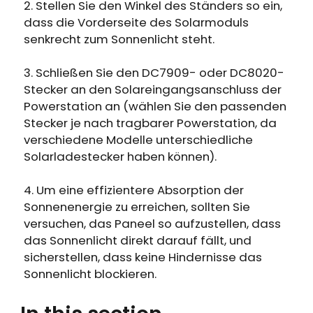
Erhalten Sie 15% Rabatt, sobald die
2. Stellen Sie den Winkel des Ständers so ein,
Läuft auf Hochtouren!
Garantie abgelaufen ist
dass die Vorderseite des Solarmoduls
senkrecht zum Sonnenlicht steht.
Anmeldung
3. Schließen Sie den DC7909- oder DC8020-
Stecker an den Solareingangsanschluss der
Benutzerkonto erstellen
Powerstation an (wählen Sie den passenden
Stecker je nach tragbarer Powerstation, da
verschiedene Modelle unterschiedliche
Solarladestecker haben können).
4. Um eine effizientere Absorption der
Sonnenenergie zu erreichen, sollten Sie
versuchen, das Paneel so aufzustellen, dass
das Sonnenlicht direkt darauf fällt, und
sicherstellen, dass keine Hindernisse das
Sonnenlicht blockieren.