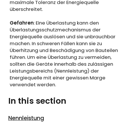
Erhalten Sie 15% Rabatt, sobald die
maximale Toleranz der Energiequelle
Läuft auf Hochtouren!
Garantie abgelaufen ist
überschreitet.
Gefahren
: Eine Überlastung kann den
Anmeldung
Überlastungsschutzmechanismus der
Energiequelle auslösen und sie unbrauchbar
Benutzerkonto erstellen
machen. In schweren Fällen kann sie zu
Überhitzung und Beschädigung von Bauteilen
führen. Um eine Überlastung zu vermeiden,
sollten die Geräte innerhalb des zulässigen
Leistungsbereichs (Nennleistung) der
Energiequelle mit einer gewissen Marge
verwendet werden.
In this section
Nennleistung