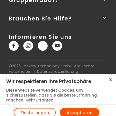
Gruppenrabatt
Brauchen Sie Hilfe?
Informieren Sie uns
©2026 Jackery Technology GmbH. Alle Rechte
vorbehalten |
Datenschutzerklärung
|
Nutzungsbedingungen
|
Impressum
|
Cookie-
Wir respektieren Ihre Privatsphäre
Richtlinie
|
Widerrufsbelehrung
|
Vertrag widerrufen
|
Versandkostenübersicht
Diese Website verwendet Cookies, um
sicherzustellen, dass Sie die beste Erfahrung
machen.
Mehr Erfahren
Einstellungen
Akzeptieren