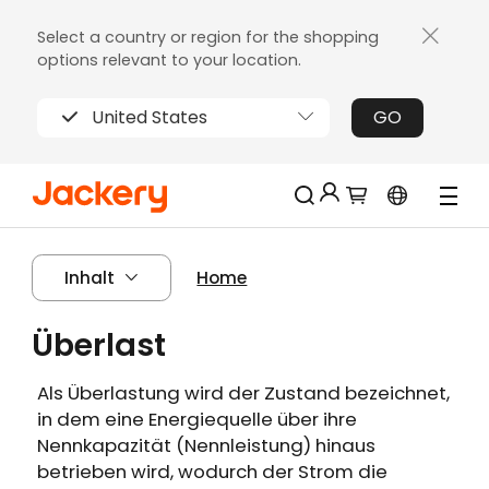
Select a country or region for the shopping
options relevant to your location.
United States
GO
Jackery-Mitgliedschaft für mehrere
Neu!
Inhalt
Home
Vorteile
Erhalten Sie 200€ Rabatt bei Ihrer ersten
Überlast
Limitierter!
Registrierung
Kostenloses Geschenk bei Bestellungen
Als Überlastung wird der Zustand bezeichnet,
über 2000€
in dem eine Energiequelle über ihre
Erhalten Sie regelmäßige Erinnerungen an
Nennkapazität (Nennleistung) hinaus
die Produktpflege
betrieben wird, wodurch der Strom die