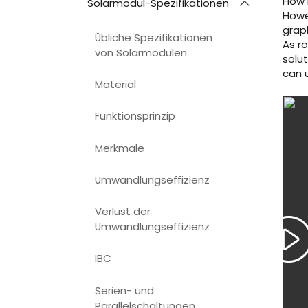
How 
Solarmodul-Spezifikationen
Howe
grap
Übliche Spezifikationen
As r
von Solarmodulen
solut
can 
Material
Funktionsprinzip
Merkmale
Umwandlungseffizienz
Verlust der
Umwandlungseffizienz
IBC
Serien- und
Parallelschaltungen