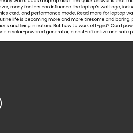
many watts does a laptop use? The quick answer is that mo
ver, many factors can influence the laptop's wattage, includ
hics card, and performance mode. Read more for laptop wat
outine life is becoming more and more tiresome and boring, p
ions and living in nature. But how to work off-grid? Can I p
use a solar-powered generator, a cost-effective and safe p