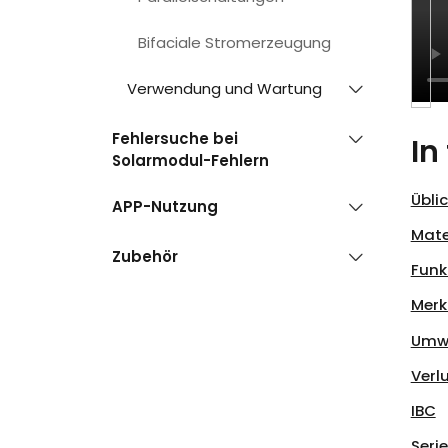
Bifaciale Stromerzeugung
Verwendung und Wartung
Fehlersuche bei
In
Solarmodul-Fehlern
Übli
APP-Nutzung
Mate
Zubehör
Funk
Mer
Umwa
Verl
IBC
Seri