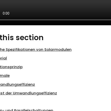
 this section
che Spezifikationen von Solarmodulen
rial
tionsprinzip
kmale
ndlungseffizienz
ust der Umwandlungseffizienz
en- und Parallelschaltungen