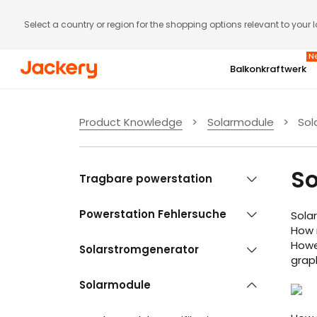
Select a country or region for the shopping options relevant to your 
N
Balkonkraftwerk
Gratis Jackery Smart Meter (Wert: 129 €)
Abonnenten-Aktion
Product Knowledge
>
Solarmodule
>
Sol
SolarVault 3 Serie | Bis zu 5
6. bis 9. August
Rabatt
So
Tragbare powerstation
Mehr ansehen
Powerstation Fehlersuche
Jetzt kaufen
Sola
How 
Howe
Solarstromgenerator
grap
Solarmodule