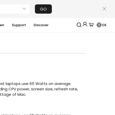
GO
ien
Support
Discover
DE
Jackery-Mitgliedschaft für mehrere Vorteile
Erhalten Sie 200€ Rabatt bei Ihrer ersten
Registrierung
Kostenloses Geschenk bei Bestellungen über
2000€
Erhalten Sie regelmäßige Erinnerungen an die
Produktpflege
Erhalten Sie 15% Rabatt, sobald die Garantie
abgelaufen ist
st laptops use 65 Watts on average.
ing CPU power, screen size, refresh rate,
ttage of Mac.
Anmeldung
Benutzerkonto erstellen