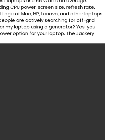
st laptops use 65 Watts on average.
ing CPU power, screen size, refresh rate,
tage of Mac, HP, Lenovo, and other laptops.
eople are actively searching for off-grid
ower my laptop using a generator? Yes, you
ower option for your laptop. The Jackery