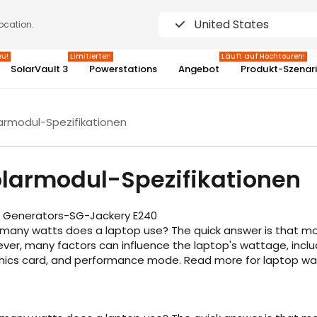
United States
location.
eu!
Limitierter!
Läuft auf Hochtouren!
SolarVault 3
Powerstations
Angebot
Produkt-Szenar
armodul-Spezifikationen
3%
larmodul-Spezifikationen
r Generators-SG-Jackery E240
many watts does a laptop use? The quick answer is that mo
ver, many factors can influence the laptop's wattage, includ
hics card, and performance mode. Read more for laptop wa