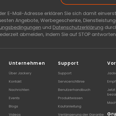
er E-Mail-Adresse erklären Sie sich damit einvers
euesten Angebote, Werbegeschenke, Dienstleistung
zungsbedingungen
und
Datenschutzerklärung
durch
 jederzeit abmelden, indem Sie auf STOP antworten
Unternehmen
Support
Vor
Über Jackery
Support
Jacke
Kontakt
Servicerichtlinie
Empf
Nachrichten
Benutzerhandbuch
Jetzt
beza
Events
Produktwissen
Mach 
Blogs
Kaufanleitung
Gr
Videos
Verlängerung der Garantie