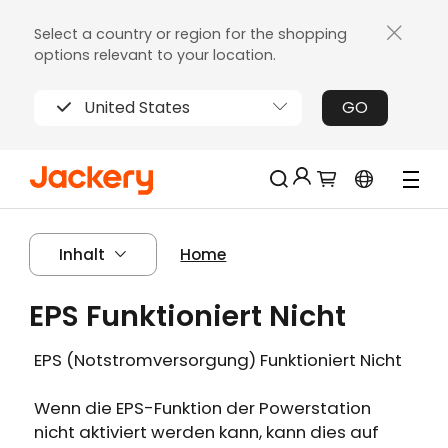
Select a country or region for the shopping
options relevant to your location.
United States
GO
Jackery-Mitgliedschaft für mehrere
Neu!
Inhalt
Home
Vorteile
Erhalten Sie 200€ Rabatt bei Ihrer ersten
EPS Funktioniert Nicht
Limitierter!
Registrierung
Kostenloses Geschenk bei Bestellungen
EPS (Notstromversorgung) Funktioniert Nicht
über 2000€
Erhalten Sie regelmäßige Erinnerungen an
Wenn die EPS-Funktion der Powerstation
die Produktpflege
nicht aktiviert werden kann, kann dies auf