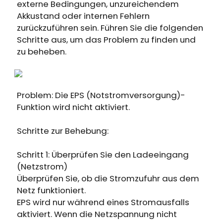
Erhalten Sie 15% Rabatt, sobald die
externe Bedingungen, unzureichendem
Läuft auf Hochtouren!
Garantie abgelaufen ist
Akkustand oder internen Fehlern
zurückzuführen sein. Führen Sie die folgenden
Schritte aus, um das Problem zu finden und
Anmeldung
zu beheben.
Benutzerkonto erstellen
Problem: Die EPS (Notstromversorgung)-
Funktion wird nicht aktiviert.
Schritte zur Behebung:
Schritt 1: Überprüfen Sie den Ladeeingang
(Netzstrom)
Überprüfen Sie, ob die Stromzufuhr aus dem
Netz funktioniert.
EPS wird nur während eines Stromausfalls
aktiviert. Wenn die Netzspannung nicht