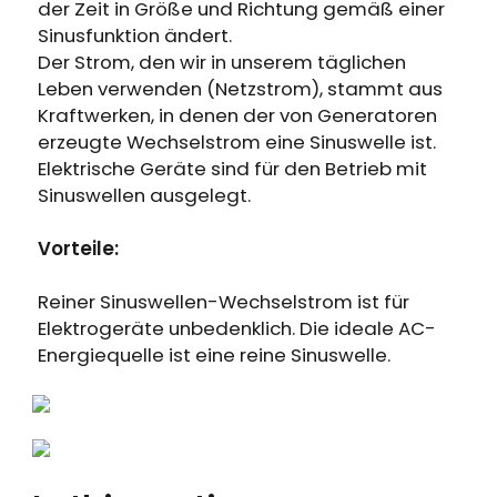
Erhalten Sie 15% Rabatt, sobald die
der Zeit in Größe und Richtung gemäß einer
Läuft auf Hochtouren!
Garantie abgelaufen ist
Sinusfunktion ändert.
Der Strom, den wir in unserem täglichen
Leben verwenden (Netzstrom), stammt aus
Anmeldung
Kraftwerken, in denen der von Generatoren
erzeugte Wechselstrom eine Sinuswelle ist.
Benutzerkonto erstellen
Elektrische Geräte sind für den Betrieb mit
Sinuswellen ausgelegt.
Vorteile:
Reiner Sinuswellen-Wechselstrom ist für
Elektrogeräte unbedenklich. Die ideale AC-
Energiequelle ist eine reine Sinuswelle.