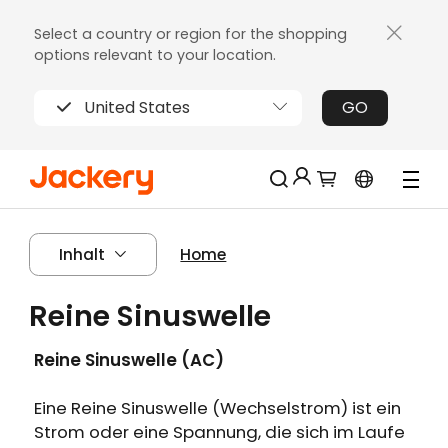
Select a country or region for the shopping
options relevant to your location.
United States
GO
Jackery-Mitgliedschaft für mehrere
Neu!
Inhalt
Home
Vorteile
Erhalten Sie 200€ Rabatt bei Ihrer ersten
Reine Sinuswelle
Limitierter!
Registrierung
Kostenloses Geschenk bei Bestellungen
Reine Sinuswelle (AC)
über 2000€
Erhalten Sie regelmäßige Erinnerungen an
Eine Reine Sinuswelle (Wechselstrom) ist ein
die Produktpflege
Strom oder eine Spannung, die sich im Laufe