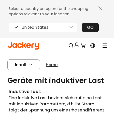
Select a country or region for the shopping
options relevant to your location.
United States
GO
Jackery-Mitgliedschaft für mehrere
Neu!
Inhalt
Home
Vorteile
Erhalten Sie 200€ Rabatt bei Ihrer ersten
Geräte mit induktiver Last
Limitierter!
Registrierung
Kostenloses Geschenk bei Bestellungen
Induktive Last:
über 2000€
Eine induktive Last bezieht sich auf eine Last
Erhalten Sie regelmäßige Erinnerungen an
mit induktiven Parametern, d.h. ihr Strom
die Produktpflege
folgt der Spannung um eine Phasendifferenz