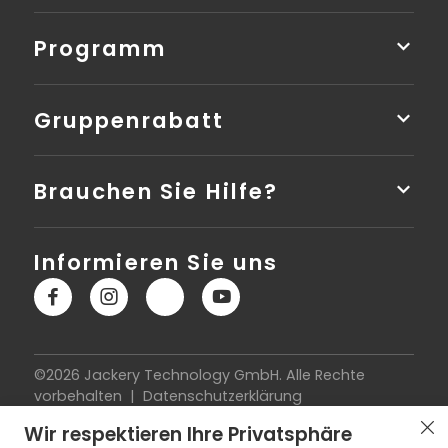
Programm
Gruppenrabatt
Brauchen Sie Hilfe?
Informieren Sie uns
©2026 Jackery Technology GmbH. Alle Rechte
vorbehalten |
Datenschutzerklärung
|
Nutzungsbedingungen
|
Impressum
|
Cookie-
Wir respektieren Ihre Privatsphäre
Richtlinie
|
Widerrufsbelehrung
|
Vertrag widerrufen
|