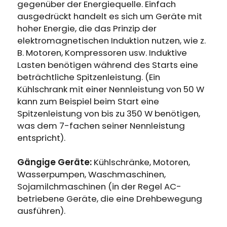
Erhalten Sie 15% Rabatt, sobald die
gegenüber der Energiequelle. Einfach
Läuft auf Hochtouren!
Garantie abgelaufen ist
ausgedrückt handelt es sich um Geräte mit
hoher Energie, die das Prinzip der
elektromagnetischen Induktion nutzen, wie z.
Anmeldung
B. Motoren, Kompressoren usw. Induktive
Lasten benötigen während des Starts eine
Benutzerkonto erstellen
beträchtliche Spitzenleistung. (Ein
Kühlschrank mit einer Nennleistung von 50 W
kann zum Beispiel beim Start eine
Spitzenleistung von bis zu 350 W benötigen,
was dem 7-fachen seiner Nennleistung
entspricht).
Gängige Geräte:
Kühlschränke, Motoren,
Wasserpumpen, Waschmaschinen,
Sojamilchmaschinen (in der Regel AC-
betriebene Geräte, die eine Drehbewegung
ausführen).