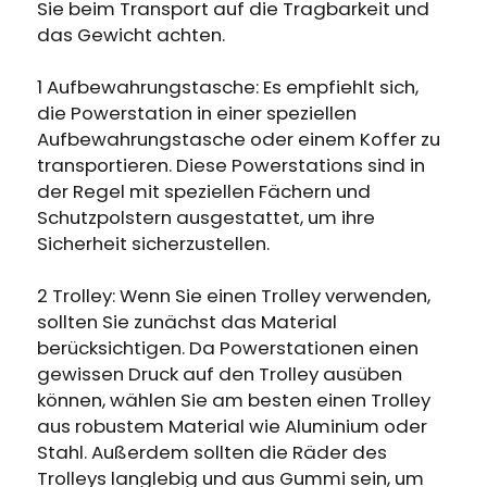
Erhalten Sie 15% Rabatt, sobald die
Sie beim Transport auf die Tragbarkeit und
Läuft auf Hochtouren!
Garantie abgelaufen ist
das Gewicht achten.
1 Aufbewahrungstasche: Es empfiehlt sich,
Anmeldung
die Powerstation in einer speziellen
Aufbewahrungstasche oder einem Koffer zu
Benutzerkonto erstellen
transportieren. Diese Powerstations sind in
der Regel mit speziellen Fächern und
Schutzpolstern ausgestattet, um ihre
Sicherheit sicherzustellen.
2 Trolley: Wenn Sie einen Trolley verwenden,
sollten Sie zunächst das Material
berücksichtigen. Da Powerstationen einen
gewissen Druck auf den Trolley ausüben
können, wählen Sie am besten einen Trolley
aus robustem Material wie Aluminium oder
Stahl. Außerdem sollten die Räder des
Trolleys langlebig und aus Gummi sein, um