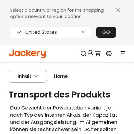
Select a country or region for the shopping
options relevant to your location.
United States
GO
Jackery-Mitgliedschaft für mehrere
Neu!
Inhalt
Home
Vorteile
Erhalten Sie 200€ Rabatt bei Ihrer ersten
Transport des Produkts
Limitierter!
Registrierung
Kostenloses Geschenk bei Bestellungen
Das Gewicht der Powerstation variiert je
über 2000€
nach Typ des internen Akkus, der Kapazität
Erhalten Sie regelmäßige Erinnerungen an
und der Ausgangsleistung. Im Allgemeinen
die Produktpflege
können sie recht schwer sein. Daher sollten