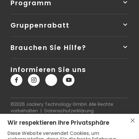
Programm
Gruppenrabatt
Brauchen Sie Hilfe?
Informieren Sie uns
©2026 Jackery Technology GmbH. Alle Rechte
vorbehalten |
Datenschutzerklärung
|
Nutzungsbedingungen
|
Impressum
|
Cookie-
Wir respektieren Ihre Privatsphäre
Richtlinie
|
Widerrufsbelehrung
|
Vertrag widerrufen
|
Versandkostenübersicht
Diese Website verwendet Cookies, um