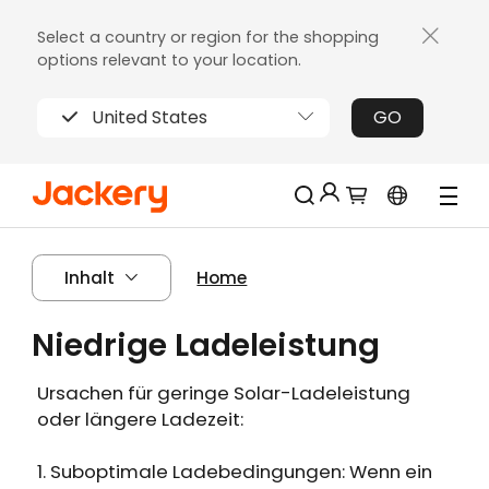
Select a country or region for the shopping
options relevant to your location.
United States
GO
Jackery-Mitgliedschaft für mehrere
Neu!
Inhalt
Home
Vorteile
Erhalten Sie 200€ Rabatt bei Ihrer ersten
Niedrige Ladeleistung
Limitierter!
Registrierung
Kostenloses Geschenk bei Bestellungen
Ursachen für geringe Solar-Ladeleistung
über 2000€
oder längere Ladezeit:
Erhalten Sie regelmäßige Erinnerungen an
die Produktpflege
1. Suboptimale Ladebedingungen: Wenn ein