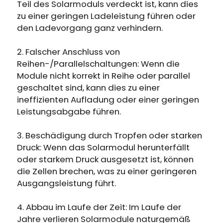
Erhalten Sie 15% Rabatt, sobald die
Teil des Solarmoduls verdeckt ist, kann dies
Läuft auf Hochtouren!
Garantie abgelaufen ist
zu einer geringen Ladeleistung führen oder
den Ladevorgang ganz verhindern.
Anmeldung
2. Falscher Anschluss von
Reihen-/Parallelschaltungen: Wenn die
Benutzerkonto erstellen
Module nicht korrekt in Reihe oder parallel
geschaltet sind, kann dies zu einer
ineffizienten Aufladung oder einer geringen
Leistungsabgabe führen.
3. Beschädigung durch Tropfen oder starken
Druck: Wenn das Solarmodul herunterfällt
oder starkem Druck ausgesetzt ist, können
die Zellen brechen, was zu einer geringeren
Ausgangsleistung führt.
4. Abbau im Laufe der Zeit: Im Laufe der
Jahre verlieren Solarmodule naturgemäß