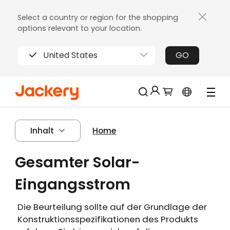
Select a country or region for the shopping
options relevant to your location.
United States
GO
Jackery-Mitgliedschaft für mehrere
Neu!
Inhalt
Home
Vorteile
Erhalten Sie 200€ Rabatt bei Ihrer ersten
Gesamter Solar-
Limitierter!
Registrierung
Kostenloses Geschenk bei Bestellungen
Eingangsstrom
über 2000€
Erhalten Sie regelmäßige Erinnerungen an
Die Beurteilung sollte auf der Grundlage der
die Produktpflege
Konstruktionsspezifikationen des Produkts