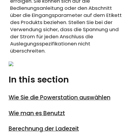
Erhalten Sie 15% Rabatt, sobald die
erfolgen. Sie können sich auf die
Läuft auf Hochtouren!
Bedienungsanleitung oder den Abschnitt
Garantie abgelaufen ist
über die Eingangsparameter auf dem Etikett
des Produkts beziehen. Stellen Sie bei der
Anmeldung
Verwendung sicher, dass die Spannung und
der Strom für jeden Anschluss die
Benutzerkonto erstellen
Auslegungsspezifikationen nicht
überschreiten.
In this section
Wie Sie die Powerstation auswählen
Wie man es Benutzt
Berechnung der Ladezeit