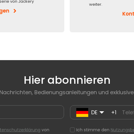
serie von Jackery
weiter.
igen
Kont
Hier abonnieren
 Nachrichten, Bedienungsanleitungen und exklusive
DE
+1
tenschutzerklärung
von
Ich stimme den
Nutzungsb