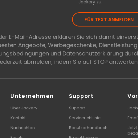
Jackery zu.
FÜR TEXT ANMELDEN
er E-Mail-Adresse erklären Sie sich damit einvers
euesten Angebote, Werbegeschenke, Dienstleistung
zungsbedingungen
und
Datenschutzerklärung
durch
 jederzeit abmelden, indem Sie auf STOP antworten
Unternehmen
Support
Vor
Über Jackery
Support
Jacke
Kontakt
Servicerichtlinie
Empf
Nachrichten
Benutzerhandbuch
Jetzt
beza
Events
Produktwissen