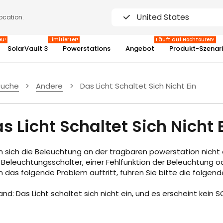
United States
location.
eu!
Limitierter!
Läuft auf Hochtouren!
SolarVault 3
Powerstations
Angebot
Produkt-Szenar
suche
>
Andere
>
Das Licht Schaltet Sich Nicht Ein
3%
s Licht Schaltet Sich Nicht 
 sich die Beleuchtung an der tragbaren powerstation nicht 
Beleuchtungsschalter, einer Fehlfunktion der Beleuchtung od
 das folgende Problem auftritt, führen Sie bitte die folgen
nd: Das Licht schaltet sich nicht ein, und es erscheint kein S