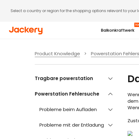
Select a country or region for the shopping options relevant to your 
N
Balkonkraftwerk
Gratis Jackery Smart Meter (Wert: 129 €)
Abonnenten-Aktion
Product Knowledge
>
Powerstation Fehler
SolarVault 3 Serie | Bis zu 5
6. bis 9. August
Rabatt
Da
Tragbare powerstation
Mehr ansehen
Powerstation Fehlersuche
Jetzt kaufen
Wenn
dem 
Wenn
Probleme beim Aufladen
Zusta
Probleme mit der Entladung