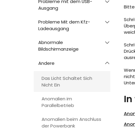
Probleme mit dem USB-
Bitt
Ausgang
Schri
Probleme Mit dem Kfz-
Überp
Ladeausgang
weic
Abnormale
Schri
Bildschirmanzeige
Drüc
ausre
Andere
Wenn
nich
Das Licht Schaltet Sich
Unte
Nicht Ein
In
Anomalien im
Parallelbetrieb
Anom
Anomalien beim Anschluss
Anom
der Powerbank