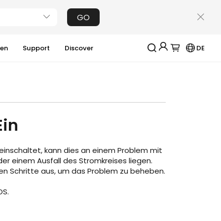
GO
ien
Support
Discover
DE
Jackery-Mitgliedschaft für mehrere Vorteile
Erhalten Sie 200€ Rabatt bei Ihrer ersten
Registrierung
Kostenloses Geschenk bei Bestellungen über
Ein
2000€
Erhalten Sie regelmäßige Erinnerungen an die
Produktpflege
einschaltet, kann dies an einem Problem mit
Erhalten Sie 15% Rabatt, sobald die Garantie
abgelaufen ist
er einem Ausfall des Stromkreises liegen.
den Schritte aus, um das Problem zu beheben.
Anmeldung
OS.
Benutzerkonto erstellen