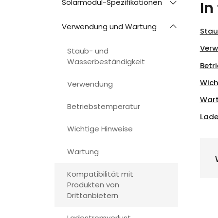
Solarmodul-Spezifikationen
In
Verwendung und Wartung
Stau
Ver
Staub- und
Wasserbeständigkeit
Betr
Wich
Verwendung
War
Betriebstemperatur
Lade
Wichtige Hinweise
Wartung
Kompatibilität mit
Produkten von
Drittanbietern
Ladestromverlust