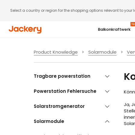
Select a country or region for the shopping options relevant to your 
N
Balkonkraftwerk
Gratis Jackery Smart Meter (Wert: 129 €)
Abonnenten-Aktion
Product Knowledge
>
Solarmodule
>
Ver
SolarVault 3 Serie | Bis zu 5
6. bis 9. August
Rabatt
Ko
Tragbare powerstation
Mehr ansehen
Powerstation Fehlersuche
Jetzt kaufen
Könn
Ja, 
Solarstromgenerator
Stell
inner
Solarmodule
Sola