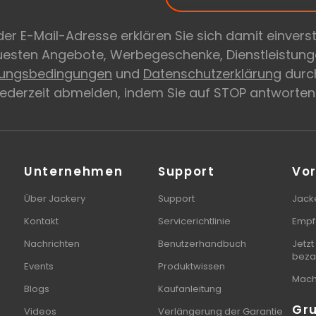
er E-Mail-Adresse erklären Sie sich damit einvers
euesten Angebote, Werbegeschenke, Dienstleistung
zungsbedingungen
und
Datenschutzerklärung
durch
 jederzeit abmelden, indem Sie auf STOP antworten
Unternehmen
Support
Vor
Über Jackery
Support
Jacke
Kontakt
Servicerichtlinie
Empf
Nachrichten
Benutzerhandbuch
Jetzt
beza
Events
Produktwissen
Mach 
Blogs
Kaufanleitung
Gr
Videos
Verlängerung der Garantie