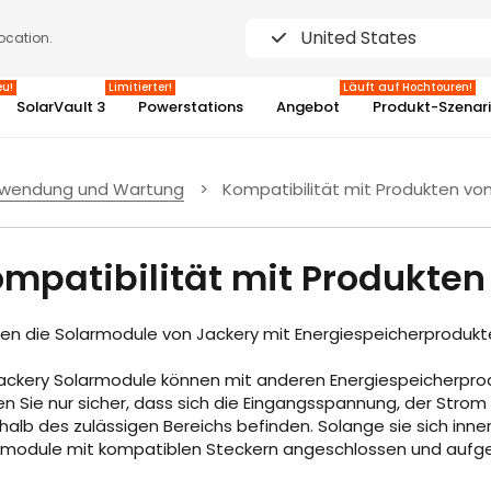
United States
location.
eu!
Limitierter!
Läuft auf Hochtouren!
SolarVault 3
Powerstations
Angebot
Produkt-Szenar
wendung und Wartung
>
Kompatibilität mit Produkten von
3%
mpatibilität mit Produkten
en die Solarmodule von Jackery mit Energiespeicherprodukte
Jackery Solarmodule können mit anderen Energiespeicherprod
en Sie nur sicher, dass sich die Eingangsspannung, der Strom
halb des zulässigen Bereichs befinden. Solange sie sich inne
rmodule mit kompatiblen Steckern angeschlossen und aufg