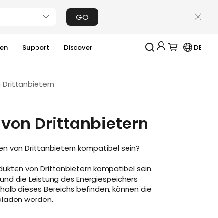
GO
ien
Support
Discover
DE
Jackery-Mitgliedschaft für mehrere Vorteile
 Drittanbietern
Erhalten Sie 200€ Rabatt bei Ihrer ersten
Registrierung
Kostenloses Geschenk bei Bestellungen über
 von Drittanbietern
2000€
Erhalten Sie regelmäßige Erinnerungen an die
Produktpflege
n von Drittanbietern kompatibel sein?
Erhalten Sie 15% Rabatt, sobald die Garantie
abgelaufen ist
ukten von Drittanbietern kompatibel sein.
 und die Leistung des Energiespeichers
Anmeldung
rhalb dieses Bereichs befinden, können die
Benutzerkonto erstellen
eladen werden.