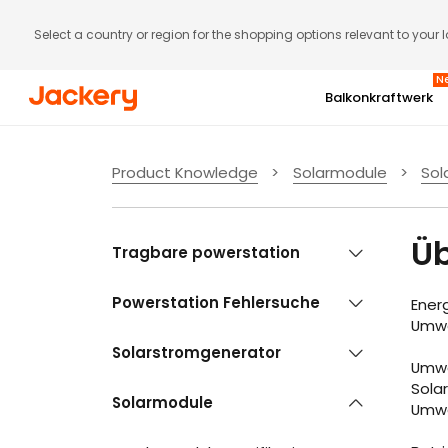
Select a country or region for the shopping options relevant to your 
N
Balkonkraftwerk
Gratis Jackery Smart Meter (Wert: 129 €)
Abonnenten-Aktion
Product Knowledge
>
Solarmodule
>
Sol
SolarVault 3 Serie | Bis zu 5
6. bis 9. August
Rabatt
Üb
Tragbare powerstation
Mehr ansehen
Powerstation Fehlersuche
Jetzt kaufen
Ener
Umwa
Solarstromgenerator
Umwa
Sola
Solarmodule
Umwan