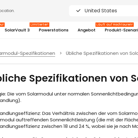
United States
location.
eu!
Limitierter!
Läuft auf Hochtouren!
SolarVault 3
Powerstations
Angebot
Produkt-Szenar
armodul-Spezifikationen
>
Übliche Spezifikationen von So
3%
liche Spezifikationen von 
gie: Die vom Solarmodul unter normalen Sonnenlichtbedingu
ndlung).
ndlungseffizienz: Das Verhältnis zwischen der vom Solarmo
rmodul auftreffenden Sonnenlichtleistung (die mit der Fläch
dlungseffizienz zwischen 18 und 24 %, wobei sie je nach Mate