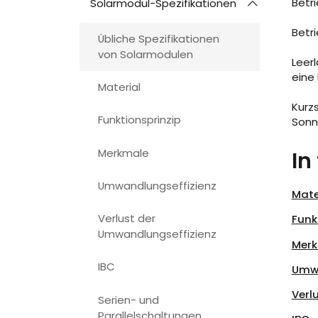
Betr
Solarmodul-Spezifikationen
Betr
Übliche Spezifikationen
von Solarmodulen
Leer
eine 
Material
Kurz
Funktionsprinzip
Sonn
Merkmale
In
Umwandlungseffizienz
Mate
Verlust der
Funk
Umwandlungseffizienz
Mer
IBC
Umwa
Verl
Serien- und
Parallelschaltungen