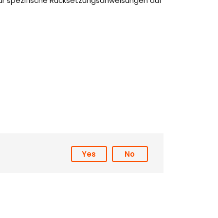
ür spezifische Rücksetzungsanweisungen auf
Yes
No