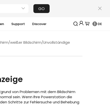
GO
ien
Support
Discover
DE
Jackery-Mitgliedschaft für mehrere Vorteile
chirm/weißer Bildschirm/Unvollständige
Erhalten Sie 200€ Rabatt bei Ihrer ersten
Registrierung
Kostenloses Geschenk bei Bestellungen über
2000€
Erhalten Sie regelmäßige Erinnerungen an die
Produktpflege
Erhalten Sie 15% Rabatt, sobald die Garantie
nzeige
abgelaufen ist
ufgrund von Problemen mit dem Bildschirm
Anmeldung
ormal sein. Wenn Ihre Powerstation die
Benutzerkonto erstellen
nden Schritte zur Fehlersuche und Behebung