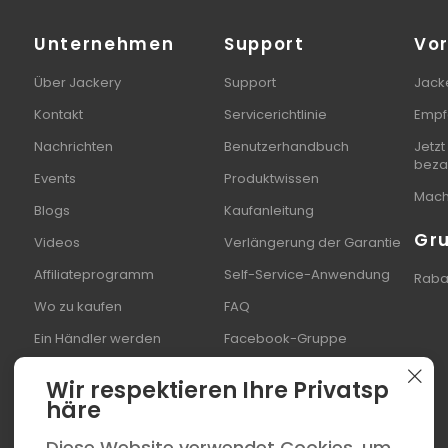
Unternehmen
Support
Vor
Über Jackery
Support
Jacke
Kontakt
Servicerichtlinie
Empf
Nachrichten
Benutzerhandbuch
Jetzt
beza
Events
Produktwissen
Mach 
Blogs
Kaufanleitung
Gr
Videos
Verlängerung der Garantie
Affiliateprogramm
Self-Service-Anwendung
Rabat
Wo zu kaufen
FAQ
Ein Händler werden
Facebook-Gruppe
Wir respektieren Ihre Privatsp
häre
Diese Website verwendet Cookies, um