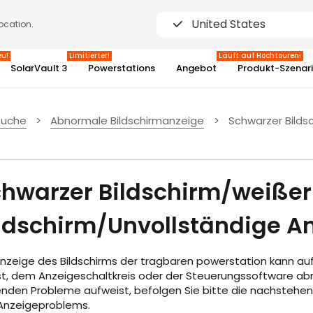
United States
location.
eu!
Limitierter!
Läuft auf Hochtouren!
SolarVault 3
Powerstations
Angebot
Produkt-Szenar
suche
>
Abnormale Bildschirmanzeige
>
Schwarzer Bilds
3%
hwarzer Bildschirm/weißer
ldschirm/Unvollständige A
Anzeige des Bildschirms der tragbaren powerstation kann a
st, dem Anzeigeschaltkreis oder der Steuerungssoftware abn
enden Probleme aufweist, befolgen Sie bitte die nachstehe
Anzeigeproblems.