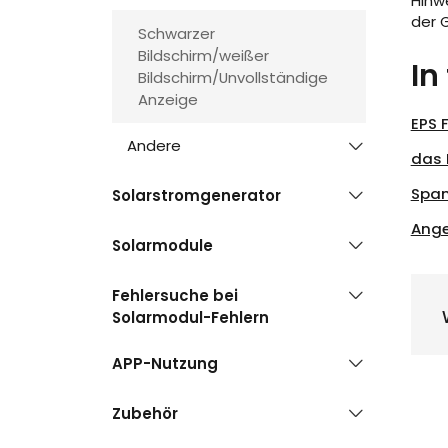
Hinw
der 
Schwarzer
Bildschirm/weißer
In
Bildschirm/Unvollständige
Anzeige
EPS 
Andere
das 
Span
Solarstromgenerator
Ange
Solarmodule
Fehlersuche bei
Solarmodul-Fehlern
APP-Nutzung
Zubehör