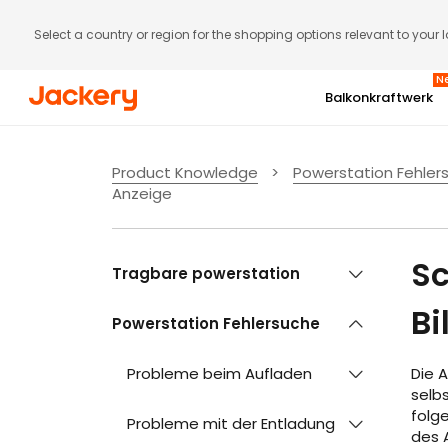
Select a country or region for the shopping options relevant to your 
N
Balkonkraftwerk
Gratis Jackery Smart Meter (Wert: 129 €)
Abonnenten-Aktion
Product Knowledge
>
Powerstation Fehler
SolarVault 3 Serie | Bis zu 5
6. bis 9. August
Anzeige
Rabatt
Sc
Mehr ansehen
Tragbare powerstation
Jetzt kaufen
Bi
Powerstation Fehlersuche
Probleme beim Aufladen
Die 
selb
folg
Probleme mit der Entladung
des 