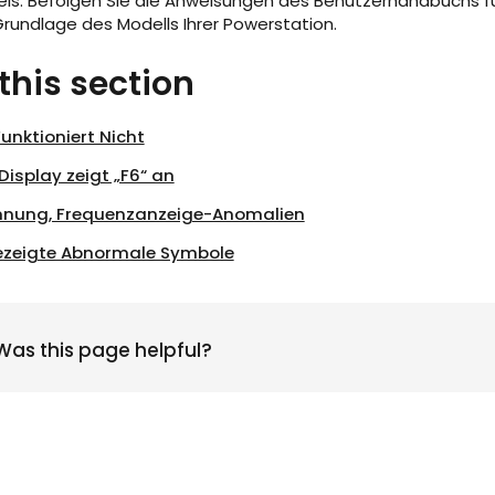
eis: Befolgen Sie die Anweisungen des Benutzerhandbuchs f
Grundlage des Modells Ihrer Powerstation.
 this section
Funktioniert Nicht
Display zeigt „F6“ an
nung, Frequenzanzeige-Anomalien
zeigte Abnormale Symbole
Was this page helpful?