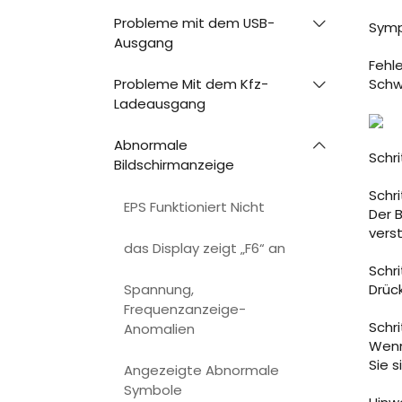
Probleme mit dem USB-
Sym
Ausgang
Fehl
Probleme Mit dem Kfz-
Schw
Ladeausgang
Abnormale
Schr
Bildschirmanzeige
Schri
EPS Funktioniert Nicht
Der 
vers
das Display zeigt „F6“ an
Schri
Drüc
Spannung,
Frequenzanzeige-
Schr
Anomalien
Wenn
Sie 
Angezeigte Abnormale
Symbole