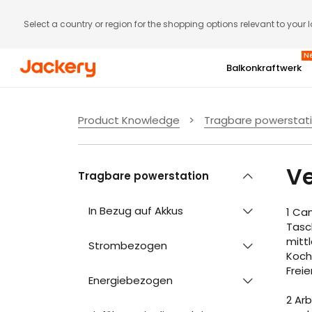
Select a country or region for the shopping options relevant to your 
N
Balkonkraftwerk
Gratis Jackery Smart Meter (Wert: 129 €)
Product Knowledge
>
Tragbare powerstat
SolarVault 3 Serie | Bis zu 5
Rabatt
V
Tragbare powerstation
In Bezug auf Akkus
Jetzt kaufen
1 Ca
Tasc
mitt
Strombezogen
Koch
Frei
Energiebezogen
2 Ar