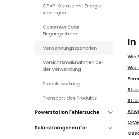
CPAP-Geräte mit Energie
versorgen
Gesamter Solar-
Eingangsstrom
In
Verwendungsszenarien
Wie 
Vorsichtsmaßnahmen bei
Wie 
der Verwendung
Bere
Produktwartung
Stro
Transport des Produkts
Stro
Anwe
Powerstation Fehlersuche
CPAP
Solarstromgenerator
Gesa