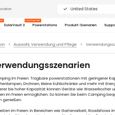
United States
location.
eu!
Limitierter!
SolarVault 3
Powerstations
Produkt-Szenarien
Suppo
ion
>
Auswahl, Verwendung und Pflege
>
Verwendungssz
3%
erwendungsszenarien
mping im Freien: Tragbare powerstationen mit geringerer K
henlampen, Drohnen, kleine Kühlschränke und mehr mit Ener
lerer bis hoher Kapazität können Geräte wie Wasserkocher un
en im Freien ermöglichen. So können Sie beim Camping bequ
en genießen.
beiten im Freien: In Bereichen wie Gartenarbeit, Roadshows i