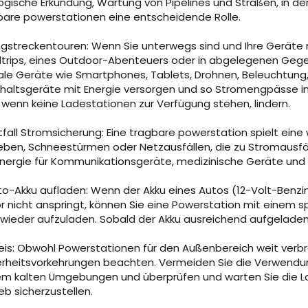
ogische Erkundung, Wartung von Pipelines und Straßen, in den
bare powerstationen eine entscheidende Rolle.
ngstreckentouren: Wenn Sie unterwegs sind und Ihre Geräte n
trips, eines Outdoor-Abenteuers oder in abgelegenen Gege
tale Geräte wie Smartphones, Tablets, Drohnen, Beleuchtung,
haltsgeräte mit Energie versorgen und so Stromengpässe in 
 wenn keine Ladestationen zur Verfügung stehen, lindern.
fall Stromsicherung: Eine tragbare powerstation spielt eine 
eben, Schneestürmen oder Netzausfällen, die zu Stromausfäl
Energie für Kommunikationsgeräte, medizinische Geräte und
to-Akku aufladen: Wenn der Akku eines Autos (12-Volt-Benzi
r nicht anspringt, können Sie eine Powerstation mit einem 
 wieder aufzuladen. Sobald der Akku ausreichend aufgeladen 
eis: Obwohl Powerstationen für den Außenbereich weit verbr
erheitsvorkehrungen beachten. Vermeiden Sie die Verwendu
em kalten Umgebungen und überprüfen und warten Sie die 
eb sicherzustellen.