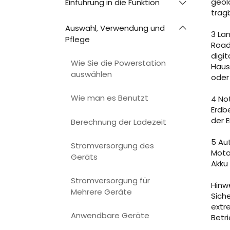
geol
Einführung in die Funktion
trag
Auswahl, Verwendung und
3 La
Pflege
Road
digi
Wie Sie die Powerstation
Haus
auswählen
oder
Wie man es Benutzt
4 Not
Erdb
der 
Berechnung der Ladezeit
5 Au
Stromversorgung des
Moto
Geräts
Akku
Stromversorgung für
Hinw
Mehrere Geräte
Sich
extr
Anwendbare Geräte
Betri