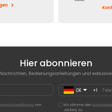
igen
Kont
Hier abonnieren
 Nachrichten, Bedienungsanleitungen und exklusive
DE
+1
tenschutzerklärung
von
Ich stimme den
Nutzungsb
Jackery zu.