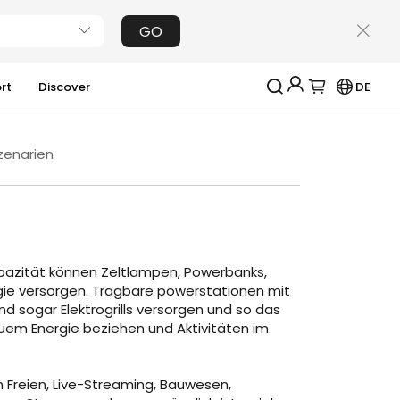
GO
rt
Discover
DE
Jackery-Mitgliedschaft für mehrere Vorteile
enarien
Erhalten Sie 200€ Rabatt bei Ihrer ersten
Registrierung
Kostenloses Geschenk bei Bestellungen über
2000€
Erhalten Sie regelmäßige Erinnerungen an die
Produktpflege
apazität können Zeltlampen, Powerbanks,
Erhalten Sie 15% Rabatt, sobald die Garantie
abgelaufen ist
gie versorgen. Tragbare powerstationen mit
d sogar Elektrogrills versorgen und so das
em Energie beziehen und Aktivitäten im
Anmeldung
Benutzerkonto erstellen
m Freien, Live-Streaming, Bauwesen,