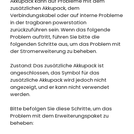
Erhalten Sie 15% Rabatt, sobald die
Akkupack kann auf Probleme mit dem
Läuft auf Hochtouren!
zusätzlichen Akkupack, dem
Garantie abgelaufen ist
Verbindungskabel oder auf interne Probleme
in der tragbaren powerstation
Anmeldung
zurückzuführen sein. Wenn das folgende
Problem auftritt, führen Sie bitte die
Benutzerkonto erstellen
folgenden Schritte aus, um das Problem mit
der Stromerweiterung zu beheben.
Zustand: Das zusätzliche Akkupack ist
angeschlossen, das Symbol für das
zusätzliche Akkupack wird jedoch nicht
angezeigt, und er kann nicht verwendet
werden.
Bitte befolgen Sie diese Schritte, um das
Problem mit dem Erweiterungspaket zu
beheben: