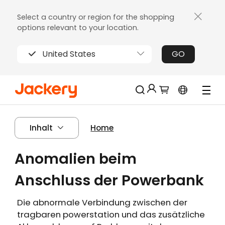
Select a country or region for the shopping
options relevant to your location.
United States
GO
Jackery-Mitgliedschaft für mehrere
Neu!
Inhalt
Home
Vorteile
Erhalten Sie 200€ Rabatt bei Ihrer ersten
Anomalien beim
Limitierter!
Registrierung
Kostenloses Geschenk bei Bestellungen
Anschluss der Powerbank
über 2000€
Erhalten Sie regelmäßige Erinnerungen an
Die abnormale Verbindung zwischen der
die Produktpflege
tragbaren powerstation und das zusätzliche