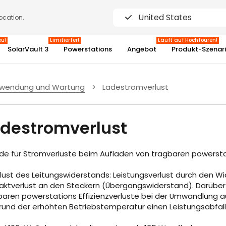
United States
location.
eu!
Limitierter!
Läuft auf Hochtouren!
SolarVault 3
Powerstations
Angebot
Produkt-Szenar
wendung und Wartung
>
Ladestromverlust
3%
destromverlust
de für Stromverluste beim Aufladen von tragbaren powerst
erlust des Leitungswiderstands: Leistungsverlust durch den
aktverlust an den Steckern (Übergangswiderstand). Darüber 
baren powerstations Effizienzverluste bei der Umwandlung a
rund der erhöhten Betriebstemperatur einen Leistungsabfall