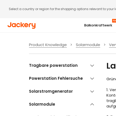
Select a country or region for the shopping options relevant to your 
N
Balkonkraftwerk
Gratis Jackery Smart Meter (Wert: 129 €)
Abonnenten-Aktion
Product Knowledge
>
Solarmodule
>
Ver
SolarVault 3 Serie | Bis zu 5
6. bis 9. August
Rabatt
La
Tragbare powerstation
Mehr ansehen
Powerstation Fehlersuche
Jetzt kaufen
Grün
1. V
Solarstromgenerator
Kont
trag
Solarmodule
aufg