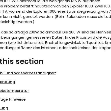
wei 100-W-Solarmodule, die weniger als 135 W aufladen:
es Problem betrifft hauptsächlich den Explorer 1000. Zwei 1
 11 A, während der Explorer 1000 eine Strombegrenzung von 7
m kann nicht genutzt werden. (Beim Solarladen muss die La
cksichtigt werden.)
r das SolarSaga 200W Solarmodul: Die 200 W sind die Nennleis
rbedingungen gemessenen Daten. In der Praxis wird die Aus
oren (wie Lichtintensität, Einstrahlungswinkel, Luftqualität
ndlungseffizienz des internen Ladeschaltkreises der tragba
 this section
b- und Wasserbeständigkeit
wendung
iebstemperatur
tige Hinweise
tung