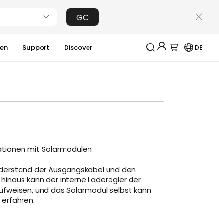
GO
ien
Support
Discover
DE
Jackery-Mitgliedschaft für mehrere Vorteile
Erhalten Sie 200€ Rabatt bei Ihrer ersten
Registrierung
Kostenloses Geschenk bei Bestellungen über
2000€
Erhalten Sie regelmäßige Erinnerungen an die
Produktpflege
ationen mit Solarmodulen
Erhalten Sie 15% Rabatt, sobald die Garantie
abgelaufen ist
 Widerstand der Ausgangskabel und den
hinaus kann der interne Laderegler der
Anmeldung
ufweisen, und das Solarmodul selbst kann
Benutzerkonto erstellen
 erfahren.