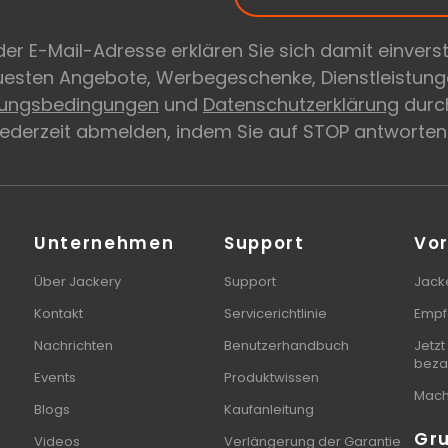
er E-Mail-Adresse erklären Sie sich damit einvers
euesten Angebote, Werbegeschenke, Dienstleistung
zungsbedingungen
und
Datenschutzerklärung
durch
 jederzeit abmelden, indem Sie auf STOP antworten
Unternehmen
Support
Vor
Über Jackery
Support
Jacke
Kontakt
Servicerichtlinie
Empf
Nachrichten
Benutzerhandbuch
Jetzt
beza
Events
Produktwissen
Mach 
Blogs
Kaufanleitung
Gr
Videos
Verlängerung der Garantie