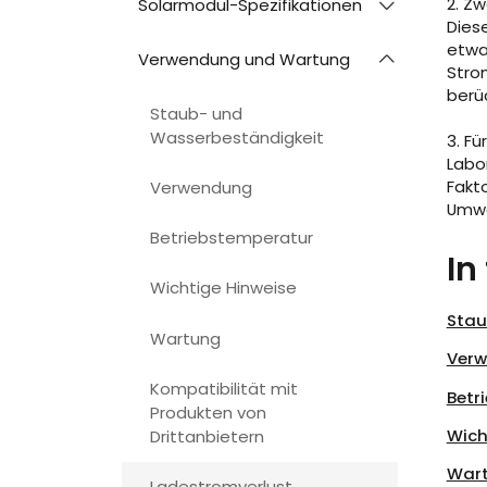
2. Z
Solarmodul-Spezifikationen
Dies
etwa
Verwendung und Wartung
Stro
berü
Staub- und
Wasserbeständigkeit
3. Fü
Labo
Fakt
Verwendung
Umwa
Betriebstemperatur
In
Wichtige Hinweise
Stau
Wartung
Ver
Kompatibilität mit
Betr
Produkten von
Wich
Drittanbietern
War
Ladestromverlust