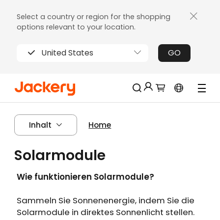
Select a country or region for the shopping
options relevant to your location.
United States
GO
Jackery-Mitgliedschaft für mehrere
Neu!
Inhalt
Home
Vorteile
Erhalten Sie 200€ Rabatt bei Ihrer ersten
Solarmodule
Limitierter!
Registrierung
Kostenloses Geschenk bei Bestellungen
Wie funktionieren Solarmodule?
über 2000€
Erhalten Sie regelmäßige Erinnerungen an
Sammeln Sie Sonnenenergie, indem Sie die
die Produktpflege
Solarmodule in direktes Sonnenlicht stellen.