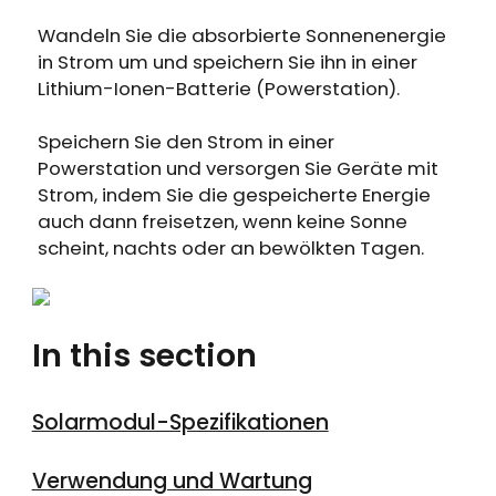
Erhalten Sie 15% Rabatt, sobald die
Läuft auf Hochtouren!
Garantie abgelaufen ist
Wandeln Sie die absorbierte Sonnenenergie
in Strom um und speichern Sie ihn in einer
Lithium-Ionen-Batterie (Powerstation).
Anmeldung
Speichern Sie den Strom in einer
Benutzerkonto erstellen
Powerstation und versorgen Sie Geräte mit
Strom, indem Sie die gespeicherte Energie
auch dann freisetzen, wenn keine Sonne
scheint, nachts oder an bewölkten Tagen.
In this section
Solarmodul-Spezifikationen
Verwendung und Wartung