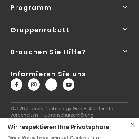
Programm
Gruppenrabatt
Brauchen Sie Hilfe?
Informieren Sie uns
©2026 Jackery Technology GmbH. Alle Rechte
vorbehalten |
Datenschutzerklärung
|
Nutzungsbedingungen
|
Impressum
|
Cookie-
Wir respektieren Ihre Privatsphäre
Richtlinie
|
Widerrufsbelehrung
|
Vertrag widerrufen
|
Versandkostenübersicht
Diese Website verwendet Cookies, um