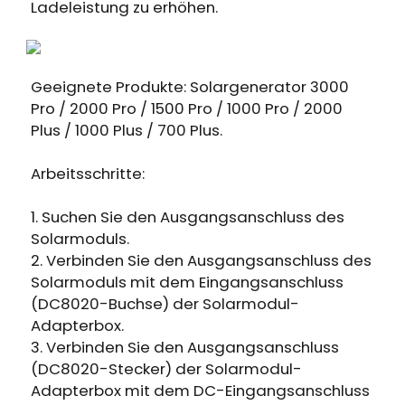
Erhalten Sie 15% Rabatt, sobald die
Ladeleistung zu erhöhen.
Läuft auf Hochtouren!
Garantie abgelaufen ist
Anmeldung
Geeignete Produkte: Solargenerator 3000
Pro / 2000 Pro / 1500 Pro / 1000 Pro / 2000
Benutzerkonto erstellen
Plus / 1000 Plus / 700 Plus.
Arbeitsschritte:
1. Suchen Sie den Ausgangsanschluss des
Solarmoduls.
2. Verbinden Sie den Ausgangsanschluss des
Solarmoduls mit dem Eingangsanschluss
(DC8020-Buchse) der Solarmodul-
Adapterbox.
3. Verbinden Sie den Ausgangsanschluss
(DC8020-Stecker) der Solarmodul-
Adapterbox mit dem DC-Eingangsanschluss