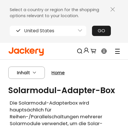
Select a country or region for the shopping
options relevant to your location.
United States
GO
Jackery-Mitgliedschaft für mehrere
Neu!
Inhalt
Home
Vorteile
Erhalten Sie 200€ Rabatt bei Ihrer ersten
Solarmodul-Adapter-Box
Limitierter!
Registrierung
Kostenloses Geschenk bei Bestellungen
Die Solarmodul-Adapterbox wird
über 2000€
hauptsächlich für
Erhalten Sie regelmäßige Erinnerungen an
Reihen-/Parallelschaltungen mehrerer
die Produktpflege
Solarmodule verwendet, um die Solar-