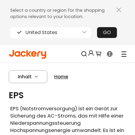
Select a country or region for the shopping
options relevant to your location.
United States
GO
Jackery-Mitgliedschaft für mehrere
Neu!
Inhalt
Home
Vorteile
Erhalten Sie 200€ Rabatt bei Ihrer ersten
EPS
Limitierter!
Registrierung
Kostenloses Geschenk bei Bestellungen
EPS (Notstromversorgung) ist ein Gerät zur
über 2000€
Sicherung des AC-Stroms, das mit Hilfe einer
Erhalten Sie regelmäßige Erinnerungen an
Niederspannungssteuerung
die Produktpflege
Hochspannungsenergie umwandelt. Es ist ein