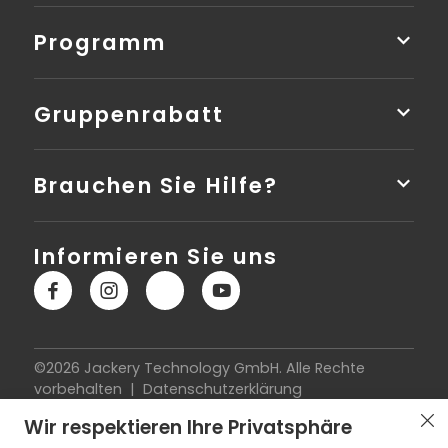
Programm
Gruppenrabatt
Brauchen Sie Hilfe?
Informieren Sie uns
©2026 Jackery Technology GmbH. Alle Rechte
vorbehalten |
Datenschutzerklärung
|
Nutzungsbedingungen
|
Impressum
|
Cookie-
Wir respektieren Ihre Privatsphäre
Richtlinie
|
Widerrufsbelehrung
|
Vertrag widerrufen
|