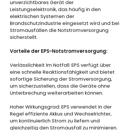
Erhalten Sie 15% Rabatt, sobald die
unverzichtbares Gerät der
Läuft auf Hochtouren!
Garantie abgelaufen ist
Leistungselektronik, das häufig in den
elektrischen Systemen der
Brandschutzindustrie eingesetzt wird und bei
Anmeldung
Stromausfällen die Notstromversorgung
sicherstellt.
Benutzerkonto erstellen
Vorteile der EPS-Notstromversorgung:
Verlässlichkeit im Notfall: EPS verfügt über
eine schnelle Reaktionsfähigkeit und bietet
sofortige Sicherung der Stromversorgung,
um sicherzustellen, dass die Geräte ohne
Unterbrechung weiterarbeiten können.
Hoher Wirkungsgrad: EPS verwendet in der
Regel effiziente Akkus und Wechselrichter,
um kontinuierlich Strom zu liefern und
gleichzeitig den Stromausfall zu minimieren.